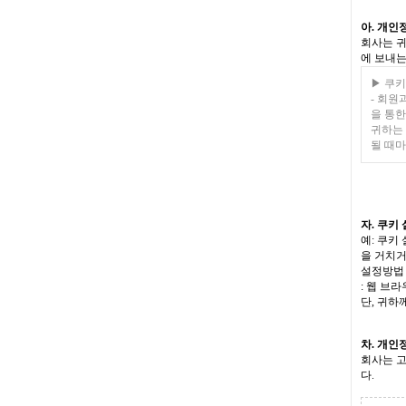
아. 개인
회사는 귀
에 보내는
▶ 쿠키
- 회원
을 통한
귀하는
될 때마
자. 쿠키
예: 쿠키
을 거치거
설정방법 
: 웹 브
단, 귀하
차. 개인
회사는 
다.