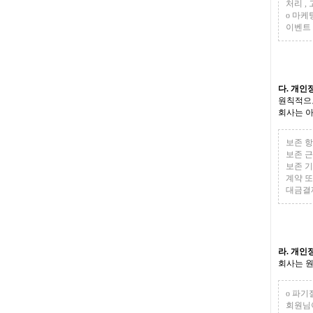
처리 ,
ο 마케
이벤트 
다. 개인
원칙적으로
회사는 아
보존 항
보존 근
보존 기간
계약 또
대금결제
라. 개인
회사는 원
ο 파기
회원님이