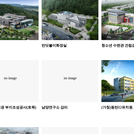
반딧불이화장실
청소년 수련관 건립
no image
no image
권 부지조성공사(토목)
남양연구소 감리
(가칭)동탄12유치원