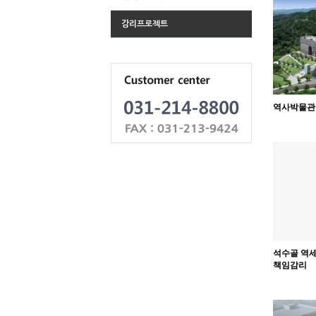
감리프로젝트
역사박물관
석수골 역세
책임감리