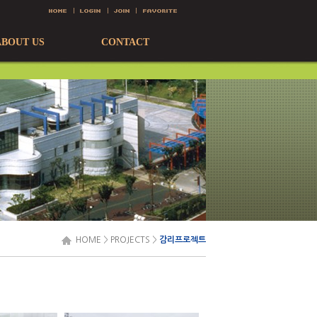
ABOUT US
CONTACT
HOME
>
PROJECTS
>
감리프로젝트