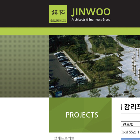
감리
PROJECTS
Total 55건
1
설계프로젝트