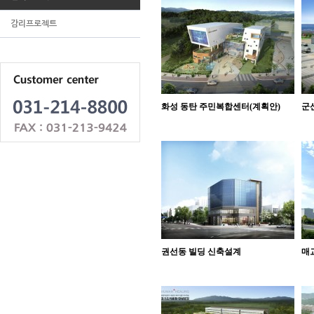
감리프로젝트
화성 동탄 주민복합센터(계획안)
군
권선동 빌딩 신축설계
매